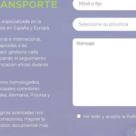
RANSPORTE
especializada en la
tera en España y Europa.
nal e internacional,
aptadas a las
uipo gestiona cada
izando el seguimiento
icación eficaz durante
adores homologados,
ncipales corredores
alia, Alemania, Polonia y
ógicas avanzadas nos
He leído y acepto la
Polí
peraciones, mejorar la
 gestión documental más