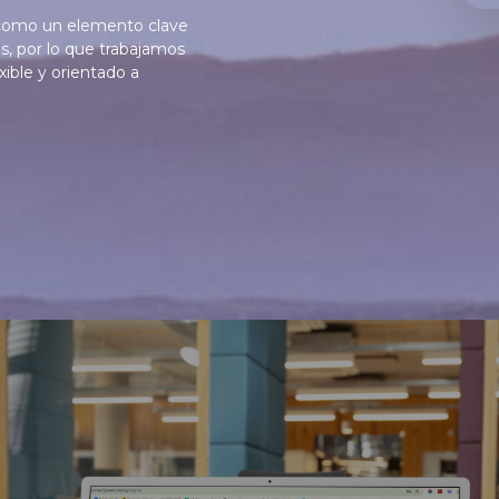
 como un elemento clave
es, por lo que trabajamos
exible y orientado a