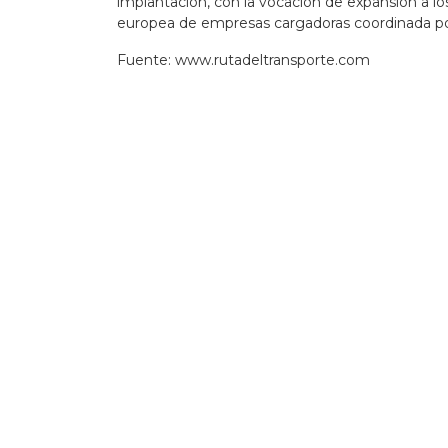
implantación, con la vocación de expansión a l
europea de empresas cargadoras coordinada po
Fuente:
www.rutadeltransporte.com